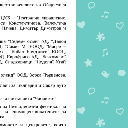
оществователите на Обществен
 ЦКБ – Централно управление,
си Константинова, Валентина
и Начева, Димитър Димитров и
ъща “Седем- осми” АД, “Данон
Д, “Сами- М” ЕООД, “Магре –
ик , “Бобал Бояджиев” ЕООД,
Д, Еврофриго АД, “Бенкомерс”
 Сладкарници “Неделя”, Kraft
поленд” ООД, Зорка Първанова,
лайн за България и Сакар ауто
ата постановка “Часовете”.
а на Петнадесетия фестивал на
 на спомоществователите за
жа.
омовете и центровете, които