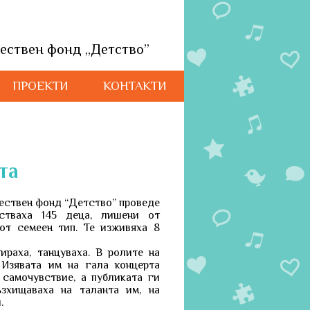
ествен фонд „Детство”
ПРОЕКТИ
КОНТАКТИ
та
ществен фонд “Детство” проведе
ваха 145 деца, лишени от
от семеен тип. Те изживяха 8
ираха, танцуваха. В ролите на
 Изявата им на гала концерта
самочувствие, а публиката ги
зхищаваха на таланта им, на
.