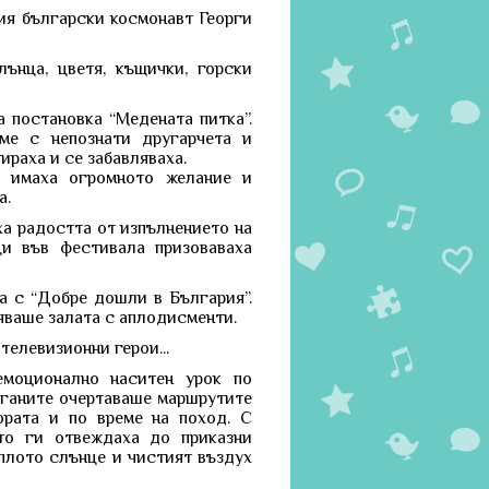
ия български космонавт Георги
ънца, цветя, къщички, горски
 постановка “Медената питка”.
ме с непознати другарчета и
ираха и се забавляваха.
е имаха огромното желание и
а.
ха радостта от изпълнението на
ци във фестивала призоваваха
а с “Добре дошли в България”.
яваше залата с аплодисменти.
телевизионни герои...
емоционално наситен урок по
уганите очертаваше маршрутите
ората и по време на поход. С
то ги отвеждаха до приказни
оплото слънце и чистият въздух