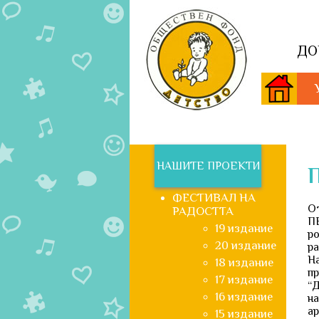
ДО
НАШИТЕ ПРОЕКТИ
П
ФЕСТИВАЛ НА
От
РАДОСТТА
П
19 издание
р
20 издание
ра
Н
18 издание
п
17 издание
“
16 издание
н
ар
15 издание