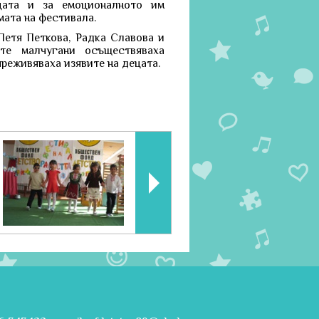
цата и за емоционалното им
мата на фестивала.
Петя Петкова, Радка Славова и
те малчугани осъществяваха
преживяваха изявите на децата.