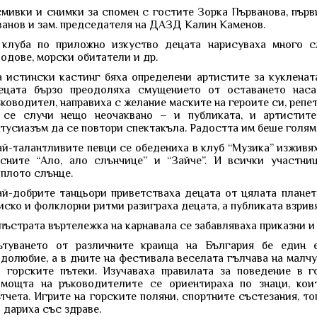
мивки и снимки за спомен с гостите Зорка Първанова, първ
анов и зам. председателя на ДАЗД Калин Каменов.
 клуба по приложно изкуство децата нарисуваха много сл
одове, морски обитатели и др.
 истински кастинг бяха определени артистите за куклената
ецата бързо преодоляха смущението от оставането наса
ководител, направиха с желание маските на героите си, репет
 се случи нещо неочаквано – и публиката, и артистит
тусиазъм да се повтори спектакъла. Радостта им беше голям
й-талантливите певци се обедениха в клуб “Музика” изживя
есните “Ало, ало слънчице” и “Зайче”. И всички участни
плото слънце.
ай-добрите танцьори приветстваха децата от цялата планет
ско и фолклорни ритми разиграха децата, а публиката взрив
пъстрата въртележка на карнавала се забавляваха приказни и 
ътуването от различните краища на България бе един 
долюбие, а в дните на фестивала веселата гълчава на малч
о горските пътеки. Изучаваха правилата за поведение в г
омощта на ръководителите се ориентираха по знаци, кои
тчета. Игрите на горските поляни, спортните състезания, т
 дариха със здраве.