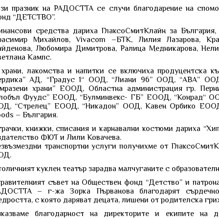
ози празник на РАДОСТТА се случи благодарение на спом
онд “ДЕТСТВО”.
инансови средства дариха ГлаксоСмитКлайн за България,
расимир Михайлов, Vivacom –БТК, Лилия Лазарова, Кра
айденова, Любомира Димитрова, Ралица Медникарова, Нел
ветлана Кампс.
 храни, лакомства и напитки се включиха продуцентска к
ердика” АД, “Градус 1“ ООД, “Лиани 96” ООД, “АВА” ОО
амразени храни” ЕООД, Областна администрация гр. Перн
Глобъл Фуудс” ЕООД, “Булминвекс- ГБ” ЕООД, “Конрад“ ОО
ОД, “Стрелец” ЕООД, “Никадон” ООД, Кавен Орбико ЕООД,
ods – България.
грачки, книжки, списания и карнавални костюми дариха “Хи
здателство ФЮТ и Лили Ковачева.
езвъзмездни транспортни услуги получихме от ГлаксоСмитК
ОД.
оличният куклен театър зарадва малчуганите с образователн
правителният съвет на Обществен фонд “Детство” и патрон
АДОСТТА – г-жа Зорка Първанова благодарят сърдечно
дростта, с която даряват децата, лишени от родителска гри
зказваме благодарност на директорите и екипите на д