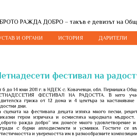
БРОТО РАЖДА ДОБРО – такъв е девизът на Общ
УСТАВ И ОРГАНИ
ИСТОРИЯ
ДАРИТЕЛИ
етнадесети фестивал на радост
 6 до 14 юни 2011 г. в НДЕК с. Ковачевци, обл. Пернишка Об
ЕТНАДЕСЕТИЯ ФЕСТИВАЛ НА РАДОСТТА. В него участ
одителска грижа от 12 дома и 4 центъра за настаняване 
достни дни.
а сцената на фестивала децата изпяха много песни, рецит
риказни герои изричаха и осмисляха народната мъдрост.
Доброто ражда добро” им донесе много удовлетворение и 
агради с бурни аплодисменти и усмивки. Гостите се въ
тистичността и увереността им в разнообразните композиции