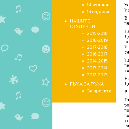
14 издание
Ус
Ив
13 издание
В
НАШИТЕ
пл
СТУДЕНТИ
На
2015-2016
Д
2018-2019
ръ
2017-2018
И
ен
2016-2017
На
2014-2015
п
2013-2014
то
2012-2013
Н
РЪКА ЗА РЪКА
Ди
За проекта
В 
П
ро
п
п
къ
ги