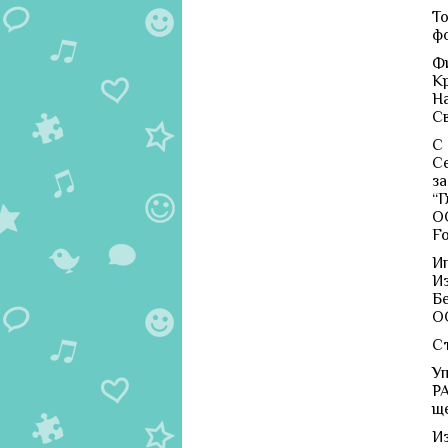
Т
ф
Ф
К
Н
С
С
С
з
“
О
Fo
И
И
Б
О
Ст
У
Р
ще
И