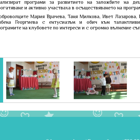
еализират програми за развитието на заложбите на де
огатяване и активно участваха в осъществяването на програ
оброволците Мария Врачева, Таня Милкова, Ивет Лазарова, 
лбена Георгиева с ентусиазъм и обич към талантливи
ограмите на клубовете по интереси и с огромно вълнение съ