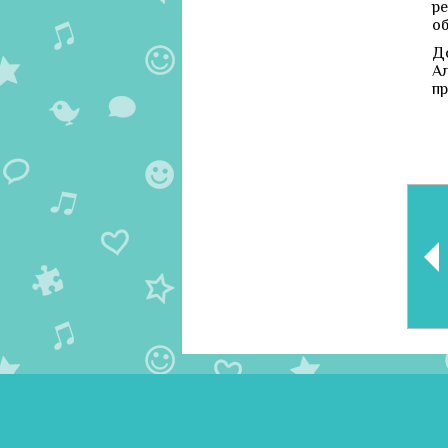
р
об
Д
А
пр