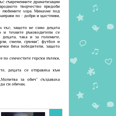
 със съвременните драматизации
Народното творчество придоби
е любимите хора. Минахме под
направи по - добри и щастливи,
н хъс, защото не само децата
но и техните ръководители се
 децата, така и за големите,
зи, смели, сръчни”, футбол и
сички бяха победители, защото
е по сенчестите горски пътеки,
те, децата се отправяха към
„Молитва за обич” създаваха
да си обичан.