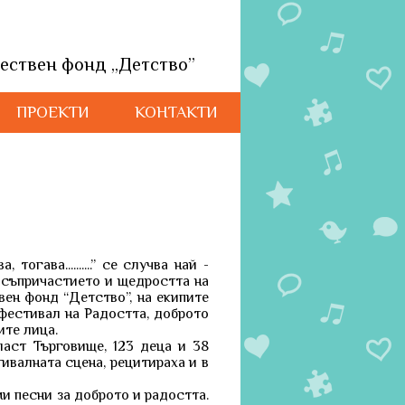
ествен фонд „Детство”
ПРОЕКТИ
КОНТАКТИ
огава..........” се случва най -
 съпричастието и щедростта на
ен фонд “Детство”, на екипите
фестивал на Радостта, доброто
те лица.
ласт Търговище, 123 деца и 38
ивалната сцена, рецитираха и в
и песни за доброто и радостта.