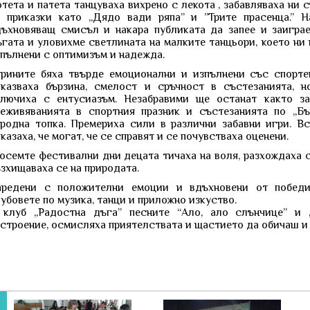
тета и патета танцуваха вихрено с лекота , забавляваха ни
а приказки като „Дядо вади ряпа” и ”Трите прасенца.” 
дъхновяващ смисъл и накара публиката да запее и заигра
гата и уловихме светлината на малките танцьори, което ни 
пълнени с оптимизъм и надежда.
трините бяха твърде емоционални и изпълнени със спорте
оказваха бързина, смелост и сръчност в състезанията, 
ключиха с ентусиазъм. Незабравими ще останат както за
реживяванията в спортния празник и състезанията по „Бър
ародна топка. Премериха сили в различни забавни игри. В
казаха, че могат, че се справят и се почувстваха оценени.
осемте фестивални дни децата тичаха на воля, разхождаха с
зхищаваха се на природата.
аредени с положителни емоции и вдъхновени от победи
убовете по музика, танци и приложно изкуство.
 клуб „Радостна дъга” песните “Ало, ало слънчице” и 
строение, осмисляха приятелствата и щастието да обичаш и 