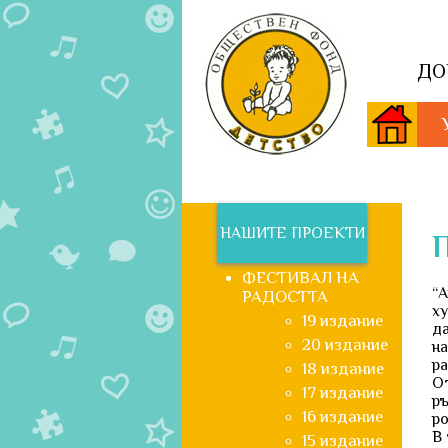
ДО
НАШИТЕ ПРОЕКТИ
ФЕСТИВАЛ НА
“А
РАДОСТТА
ху
19 издание
да
20 издание
на
ра
18 издание
От
17 издание
ръ
16 издание
ро
В 
15 издание