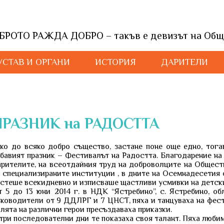
БРОТО РАЖДА ДОБРО – такъв е девизът на Общ
УСТАВ И ОРГАНИ
ИСТОРИЯ
ДАРИТЕЛИ
ПРАЗНИК на РАДОСТТА
ко до всяко добро същество, застане поне още едно, тогава, т
бавият празник – Фестивалът на Радостта. Благодарение на
рителите, на всеотдайния труд на доброволците на Обществ
 специализираните институции , в дните на Осемнадесетия 
стеше всекидневно и изписваше щастливи усмивки на детски
 5 до 13 юни 2014 г. в НДК “Ястребино”, с. Ястребино, об
ководители от 9 ДДЛРГ и 7 ЦНСТ, пяха и танцуваха на фест
лята на различни герои пресъздаваха приказки.
три последователни дни те показаха своя талант. Пяха любим