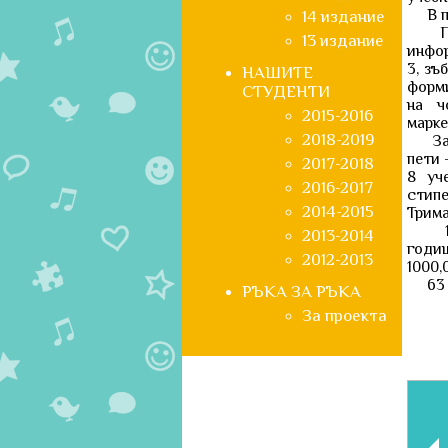
В пър
14 издание
По с
13 издание
инфор
3, зъ
НАШИТЕ
форми
СТУДЕНТИ
на ч
2015-2016
марке
2018-2019
За пъ
пети 
2017-2018
8 уч
2016-2017
стипе
2014-2015
Трима
10 с
2013-2014
годиш
2012-2013
1000,
63 ст
РЪКА ЗА РЪКА
За проекта