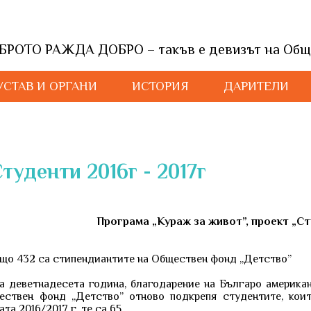
БРОТО РАЖДА ДОБРО – такъв е девизът на Общ
УСТАВ И ОРГАНИ
ИСТОРИЯ
ДАРИТЕЛИ
туденти 2016г - 2017г
Програма „Кураж за живот”, проект „С
 432 са стипендиантите на Обществен фонд „Детство”
еветнадесета година, благодарение на Българо американ
ствен фонд „Детство” отново подкрепя студентите, коит
ата 2016/2017 г. те са 65.