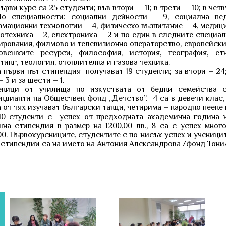
ви курс са 25 студенти; във втори – 11; в трети – 10; в чет
пециалности: социални дейности – 9, социална пед
мационни технологии – 4, физическо възпитание – 4, медици
ботехника – 2, електроника – 2 и по един в следните специ
рования, филмово и телевизионно операторство, европейски 
овешките ресурси, философия, история, география, етн
тинг, теология, отоплителна и газова техника.
рви път стипендия получават 19 студенти; за втори – 24; з
– 3 и за шести – 1.
еници от училища по изкуствата от бедни семейства 
ндианти на Обществен фонд „Детство”. 4 са в девети клас, 
 от тях изучават български танци, четирима – народно пеене 
туденти с успех от предходната академична година на
на стипендия в размер на 1200,00 лв., 8 са с успех мног
00. Първокурсниците, студентите с по-нисък успех и ученицит
ипендии са на името на Антония Александрова /фонд Тони/ 