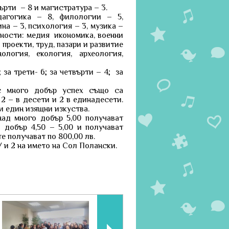
върти – 8 и магистратура – 3.
агогика – 8, филологии – 5,
на – 3, психология – 3, музика –
алности: медия икономика, военни
проекти, труд, пазари и развитие
ология, екология, археология,
а трети- 6; за четвърти – 4; за
с много добър успех също са
2 – в десети и 2 в единадесети.
и един изящни изкуства.
д много добър 5,00 получават
о добър 4,50 – 5,00 и получават
е получават по 800,00 лв.
и 2 на името на Сол Полански.