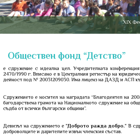
ХІХ Фе
Обществен фонд “Детство”
е сдружение с идеална цел. Учредителната конференция
2470/1990 г. Вписано e в Централния регистър на юридиче
дейност под № 20031209030. Има лиценз на ДАЗД и АСП къ
Сдружението е носител на наградата “Благодеятел на 200
багодарствена грамота на Националното сдружение на общин
съдба от всички български общини”.
Девизът на сдружението е "
Доброто ражда добро.
" В сд
доброволците и дарителите извън членския състав.